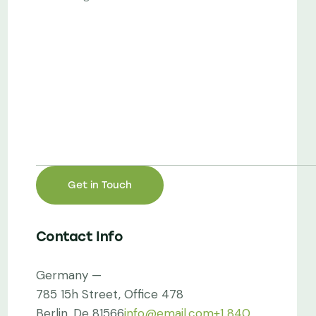
Contact Info
Germany —
785 15h Street, Office 478
Berlin, De 81566
info@email.com
+1 840