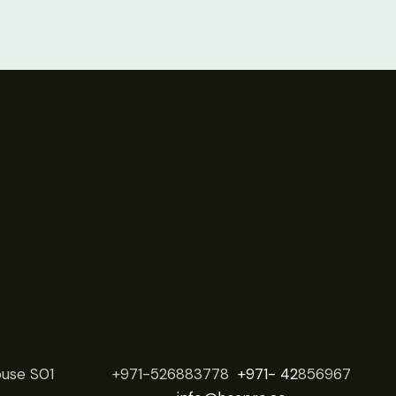
ouse S01
+971-526883778
+971- 42
856967