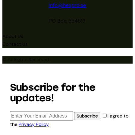
info@hespro.ae
PO Box: 554519
About Us
Contact Us
© All Rights Reserved.
Subscribe for the
updates!
I agree to
Subscribe
the
Privacy Policy
.