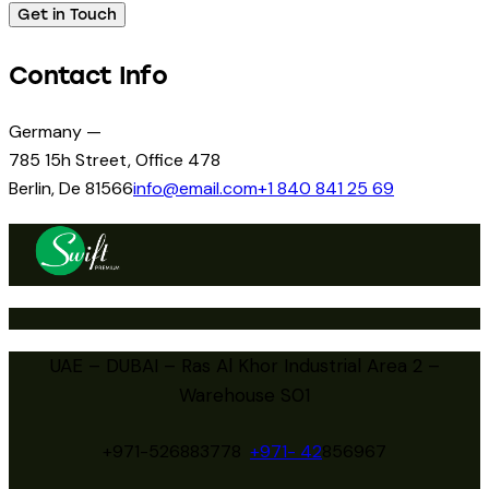
Contact Info
Germany —
785 15h Street, Office 478
Berlin, De 81566
info@email.com
+1 840 841 25 69
UAE – DUBAI – Ras Al Khor Industrial Area 2 –
Warehouse S01
+971-526883778
+971- 42
856967