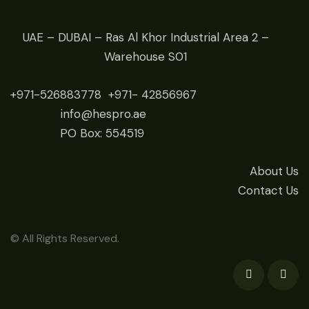
UAE – DUBAI – Ras Al Khor Industrial Area 2 –
Warehouse S01
+971-526883778
+971- 42
856967
info@hespro.ae
PO Box: 554519
About Us
Contact Us
© All Rights Reserved.